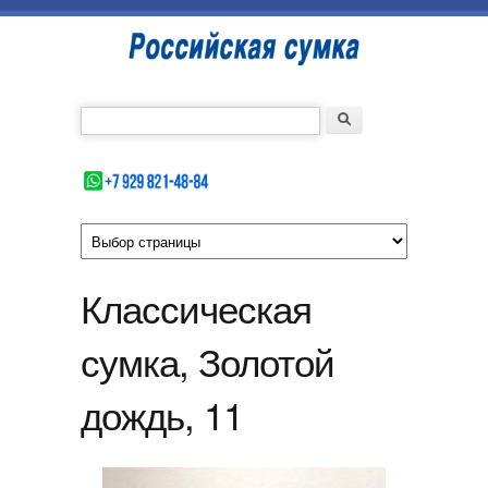
Перейти к основному содержанию
Российская
сумка
Введите номер Вашего телефона
Форма поиска
Поиск
Классическая
сумка, Золотой
дождь, 11