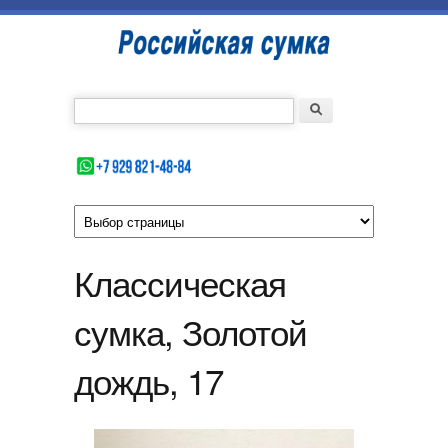
Перейти к основному содержанию
Российская
сумка
Введите номер Вашего телефона
Форма поиска
Поиск
Классическая
сумка, Золотой
дождь, 17