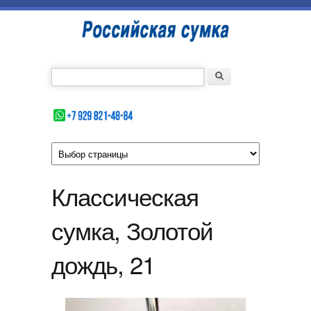
Перейти к основному содержанию
Российская
сумка
Введите номер Вашего телефона
Форма поиска
Поиск
Классическая
сумка, Золотой
дождь, 21