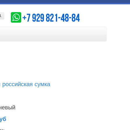
иск
 российская сумка
невый