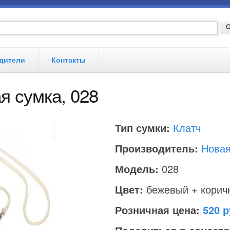
Форма поиска
По
дители
Контакты
я сумка, 028
Введите номер Вашего телефона
Тип сумки:
Клатч
Производитель:
Новая
Модель:
028
Цвет:
бежевый + корич
Розничная цена:
520