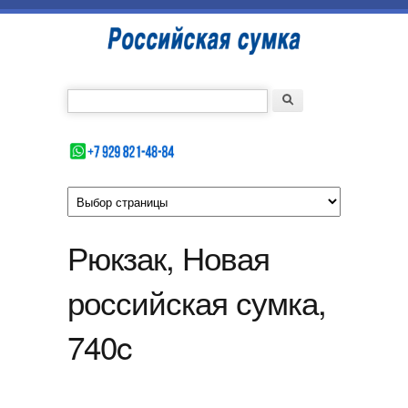
Перейти к основному содержанию
Российская
сумка
Введите номер Вашего телефона
Форма поиска
Поиск
Рюкзак, Новая
российская сумка,
740c