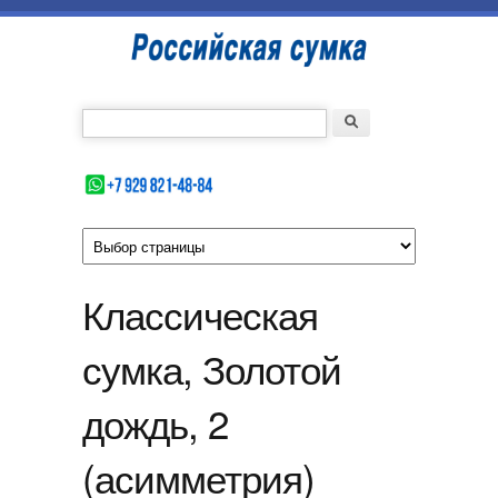
Перейти к основному содержанию
Российская
сумка
Введите номер Вашего телефона
Форма поиска
Поиск
Классическая
сумка, Золотой
дождь, 2
(асимметрия)